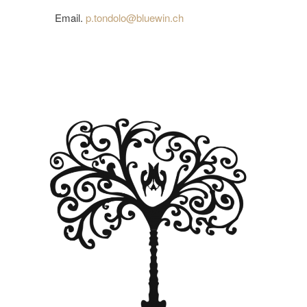
Email.
p.tondolo@bluewin.ch